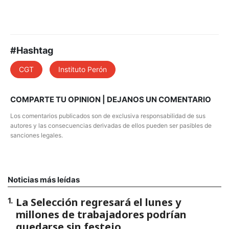
#Hashtag
CGT
Instituto Perón
COMPARTE TU OPINION | DEJANOS UN COMENTARIO
Los comentarios publicados son de exclusiva responsabilidad de sus
autores y las consecuencias derivadas de ellos pueden ser pasibles de
sanciones legales.
Noticias más leídas
La Selección regresará el lunes y
1
.
millones de trabajadores podrían
quedarse sin festejo