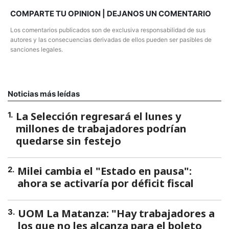
COMPARTE TU OPINION | DEJANOS UN COMENTARIO
Los comentarios publicados son de exclusiva responsabilidad de sus
autores y las consecuencias derivadas de ellos pueden ser pasibles de
sanciones legales.
Noticias más leídas
La Selección regresará el lunes y
1
.
millones de trabajadores podrían
quedarse sin festejo
Milei cambia el "Estado en pausa":
2
.
ahora se activaría por déficit fiscal
UOM La Matanza: "Hay trabajadores a
3
.
los que no les alcanza para el boleto