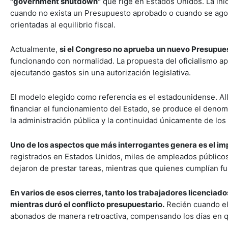
"government shutdown"
que rige en Estados Unidos. La ini
cuando no exista un Presupuesto aprobado o cuando se agot
orientadas al equilibrio fiscal.
Actualmente,
si el Congreso no aprueba un nuevo Presupuest
funcionando con normalidad. La propuesta del oficialismo a
ejecutando gastos sin una autorización legislativa.
El modelo elegido como referencia es el estadounidense. Al
financiar el funcionamiento del Estado, se produce el deno
la administración pública y la continuidad únicamente de los
Uno de los aspectos que más interrogantes genera es el imp
registrados en Estados Unidos, miles de empleados público
dejaron de prestar tareas, mientras que quienes cumplían f
En varios de esos cierres, tanto los trabajadores licencia
mientras duró el conflicto presupuestario.
Recién cuando el
abonados de manera retroactiva, compensando los días en q