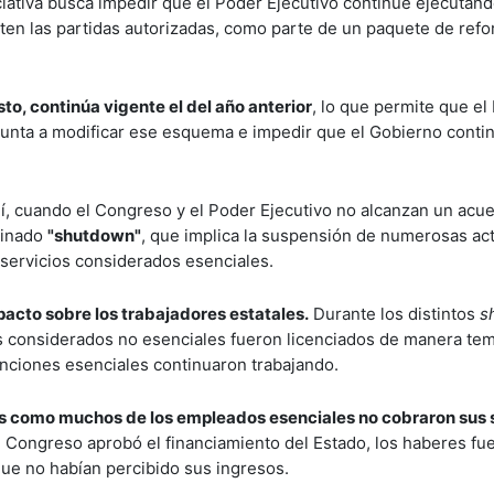
ciativa busca impedir que el Poder Ejecutivo continúe ejecutan
en las partidas autorizadas, como parte de un paquete de ref
o, continúa vigente el del año anterior
, lo que permite que el
punta a modificar ese esquema e impedir que el Gobierno conti
lí, cuando el Congreso y el Poder Ejecutivo no alcanzan un acu
minado
"shutdown"
, que implica la suspensión de numerosas ac
 servicios considerados esenciales.
acto sobre los trabajadores estatales.
Durante los distintos
s
s considerados no esenciales fueron licenciados de manera tem
unciones esenciales continuaron trabajando.
dos como muchos de los empleados esenciales no cobraron sus 
 Congreso aprobó el financiamiento del Estado, los haberes fu
ue no habían percibido sus ingresos.