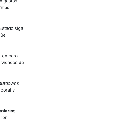
do gastos
ormas
 Estado siga
núe
erdo para
tividades de
hutdowns
poral y
salarios
eron