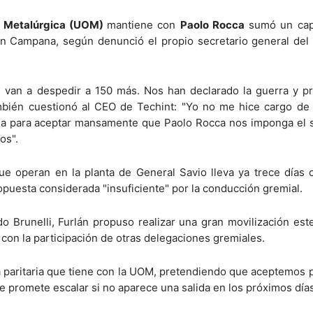
a Metalúrgica (UOM)
mantiene con
Paolo Rocca
sumó un capí
en Campana, según denunció el propio secretario general del
van a despedir a 150 más. Nos han declarado la guerra y p
mbién cuestionó al CEO de Techint: "Yo no me hice cargo de 
ia para aceptar mansamente que Paolo Rocca nos imponga el s
os".
ue operan en la planta de General Savio lleva ya trece días 
puesta considerada "insuficiente" por la conducción gremial.
 Brunelli, Furlán propuso realizar una gran movilización est
, con la participación de otras delegaciones gremiales.
la paritaria que tiene con la UOM, pretendiendo que aceptemos 
que promete escalar si no aparece una salida en los próximos día