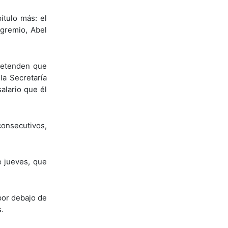
tulo más: el
 gremio, Abel
retenden que
la Secretaría
alario que él
consecutivos,
e jueves, que
por debajo de
s.