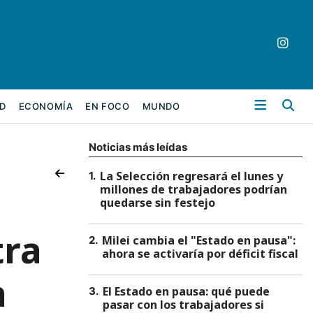
Bu
D
ECONOMÍA
EN FOCO
MUNDO
Noticias más leídas
La Selección regresará el lunes y
1
.
millones de trabajadores podrían
quedarse sin festejo
tra
Milei cambia el "Estado en pausa":
2
.
ahora se activaría por déficit fiscal
a
El Estado en pausa: qué puede
3
.
pasar con los trabajadores si