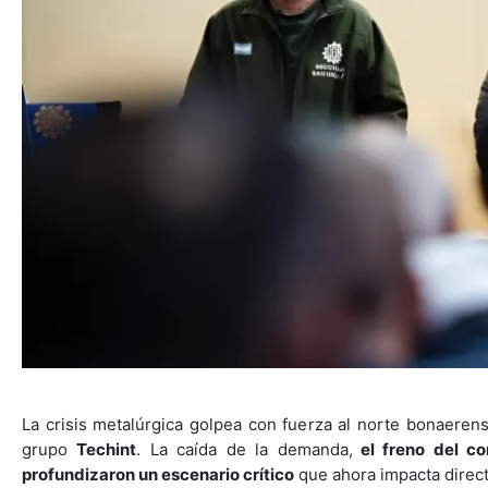
La crisis metalúrgica golpea con fuerza al norte bonaerense
grupo
Techint
. La caída de la demanda,
el freno del co
profundizaron un escenario crítico
que ahora impacta direct