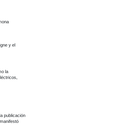
rmona
igne y el
mo la
éctricos,
la publicación
 manifestó