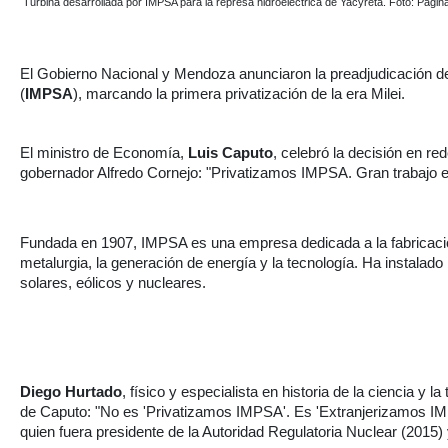
Turbina desarrollada por IMPSA para la represa hidroeléctrica de Yacyretá. Foto: Págin
El Gobierno Nacional y Mendoza anunciaron la preadjudicación d
(
IMPSA
), marcando la primera privatización de la era Milei.
El ministro de Economía,
Luis Caputo
, celebró la decisión en r
gobernador Alfredo Cornejo: "Privatizamos IMPSA. Gran trabajo e
Fundada en 1907, IMPSA es una empresa dedicada a la fabricació
metalurgia, la generación de energía y la tecnología. Ha instalad
solares, eólicos y nucleares.
Diego Hurtado
, físico y especialista en historia de la ciencia y
de Caputo: "No es 'Privatizamos IMPSA'. Es 'Extranjerizamos IM
quien fuera presidente de la Autoridad Regulatoria Nuclear (2015