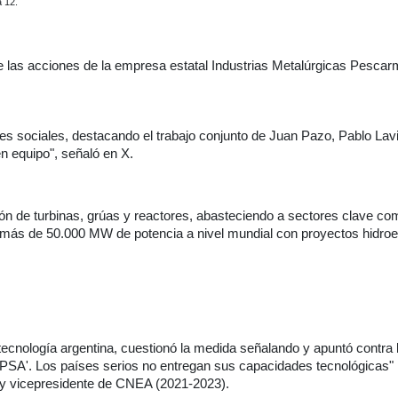
a 12.
e las acciones de la empresa estatal Industrias Metalúrgicas Pesca
edes sociales, destacando el trabajo conjunto de Juan Pazo, Pablo Lav
n equipo", señaló en X.
n de turbinas, grúas y reactores, abasteciendo a sectores clave co
o más de 50.000 MW de potencia a nivel mundial con proyectos hidroel
 la tecnología argentina, cuestionó la medida señalando y apuntó contra 
PSA'. Los países serios no entregan sus capacidades tecnológicas"
) y vicepresidente de CNEA (2021-2023).