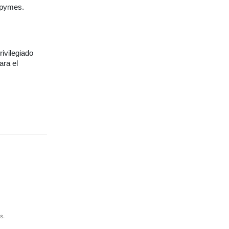
 pymes.
rivilegiado
ara el
s.