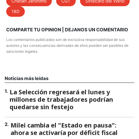
Cristian Jerónimo
CGT
Sindicato del Vidrio
18D
COMPARTE TU OPINION | DEJANOS UN COMENTARIO
Los comentarios publicados son de exclusiva responsabilidad de sus
autores y las consecuencias derivadas de ellos pueden ser pasibles de
sanciones legales.
Noticias más leídas
La Selección regresará el lunes y
1
.
millones de trabajadores podrían
quedarse sin festejo
Milei cambia el "Estado en pausa":
2
.
ahora se activaría por déficit fiscal