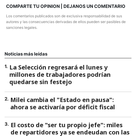
COMPARTE TU OPINION | DEJANOS UN COMENTARIO
Los comentarios publicados son de exclusiva responsabilidad de sus
autores y las consecuencias derivadas de ellos pueden ser pasibles de
sanciones legales.
Noticias más leídas
La Selección regresará el lunes y
1
.
millones de trabajadores podrían
quedarse sin festejo
Milei cambia el "Estado en pausa":
2
.
ahora se activaría por déficit fiscal
El costo de "ser tu propio jefe": miles
3
.
de repartidores ya se endeudan con las