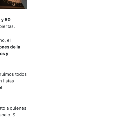
 y 50
biertas.
no, el
ones de la
os y
truimos todos
 listas
el
ato a quienes
abajo. Si