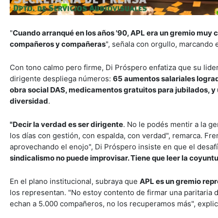
"
Cuando arranqué en los años '90, APL era un gremio muy cer
compañeros y compañeras
", señala con orgullo, marcando e
Con tono calmo pero firme, Di Próspero enfatiza que su lider
dirigente despliega números:
65 aumentos salariales lograd
obra social DAS, medicamentos gratuitos para jubilados, y 
diversidad
.
"Decir la verdad es ser dirigente
. No le podés mentir a la g
los días con gestión, con espalda, con verdad", remarca. Fr
aprovechando el enojo", Di Próspero insiste en que el desafío
sindicalismo no puede improvisar. Tiene que leer la coyunt
En el plano institucional, subraya que
APL es un gremio repr
los representan. "No estoy contento de firmar una paritaria 
echan a 5.000 compañeros, no los recuperamos más", explic