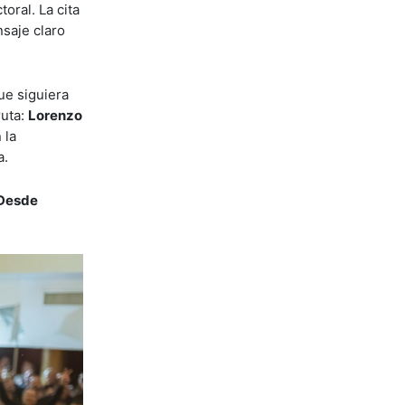
oral. La cita
nsaje claro
ue siguiera
ruta:
Lorenzo
 la
a.
 Desde