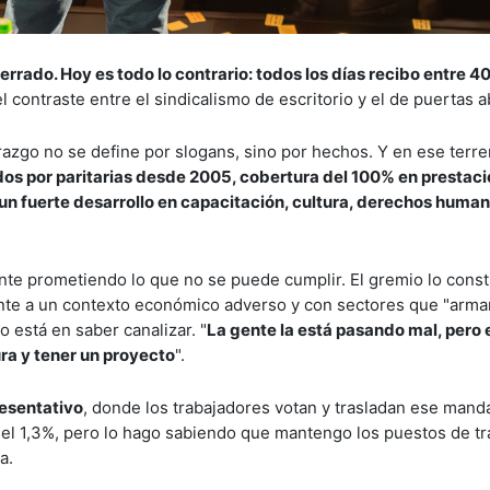
rado. Hoy es todo lo contrario: todos los días recibo entre 40
l contraste entre el sindicalismo de escritorio y el de puertas a
azgo no se define por slogans, sino por hechos. Y en ese terre
os por paritarias desde 2005, cobertura del 100% en prestaci
un fuerte desarrollo en capacitación, cultura, derechos human
ente prometiendo lo que no se puede cumplir. El gremio lo cons
ente a un contexto económico adverso y con sectores que "arman
 está en saber canalizar. "
La gente la está pasando mal, pero 
ura y tener un proyecto
".
esentativo
, donde los trabajadores votan y trasladan ese mand
del 1,3%, pero lo hago sabiendo que mantengo los puestos de tr
a.