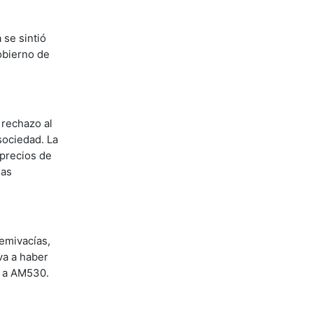
 se sintió
gobierno de
 rechazo al
sociedad. La
 precios de
las
semivacías,
va a haber
s a AM530.