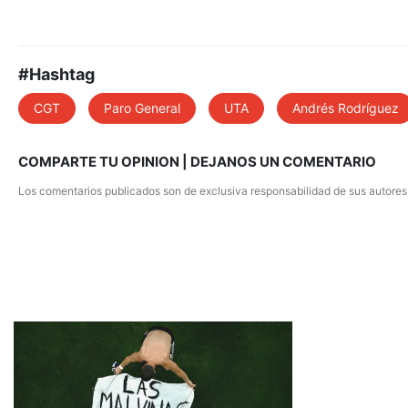
#Hashtag
CGT
Paro General
UTA
Andrés Rodríguez
COMPARTE TU OPINION | DEJANOS UN COMENTARIO
Los comentarios publicados son de exclusiva responsabilidad de sus autores