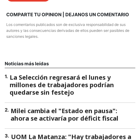
COMPARTE TU OPINION | DEJANOS UN COMENTARIO
Los comentarios publicados son de exclusiva responsabilidad de sus
autores y las consecuencias derivadas de ellos pueden ser pasibles de
sanciones legales.
Noticias más leídas
La Selección regresará el lunes y
1
.
millones de trabajadores podrían
quedarse sin festejo
Milei cambia el "Estado en pausa":
2
.
ahora se activaría por déficit fiscal
UOM La Matanza: "Hay trabajadores a
3
.