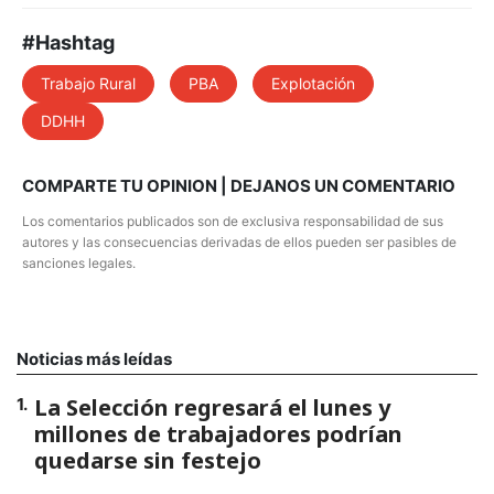
#Hashtag
Trabajo Rural
PBA
Explotación
DDHH
COMPARTE TU OPINION | DEJANOS UN COMENTARIO
Los comentarios publicados son de exclusiva responsabilidad de sus
autores y las consecuencias derivadas de ellos pueden ser pasibles de
sanciones legales.
Noticias más leídas
La Selección regresará el lunes y
1
.
millones de trabajadores podrían
quedarse sin festejo