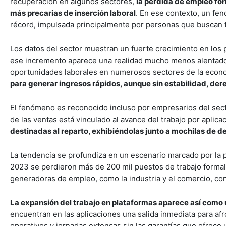
recuperación en algunos sectores,
la pérdida de empleo fo
más precarias de inserción laboral
. En ese contexto, un fe
récord, impulsada principalmente por personas que buscan tr
Los datos del sector muestran un fuerte crecimiento en los
ese incremento aparece una realidad mucho menos alentadora
oportunidades laborales en numerosos sectores de la econ
para generar ingresos rápidos, aunque sin estabilidad, dere
El fenómeno es reconocido incluso por empresarios del sect
de las ventas está vinculado al avance del trabajo por apl
destinadas al reparto, exhibiéndolas junto a mochilas de d
La tendencia se profundiza en un escenario marcado por la p
2023 se perdieron más de 200 mil puestos de trabajo formale
generadoras de empleo, como la industria y el comercio, con
La expansión del trabajo en plataformas aparece así como 
encuentran en las aplicaciones una salida inmediata para afr
operativos y jornadas extensas sin las garantías que ofrece