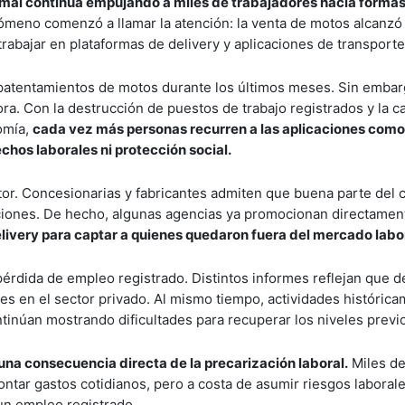
rmal continúa empujando a miles de trabajadores hacia forma
nómeno comenzó a llamar la atención: la venta de motos alcanzó
abajar en plataformas de delivery y aplicaciones de transporte
 patentamientos de motos durante los últimos meses. Sin embar
. Con la destrucción de puestos de trabajo registrados y la c
omía,
cada vez más personas recurren a las aplicaciones como
chos laborales ni protección social.
or. Concesionarias y fabricantes admiten que buena parte del 
icaciones. De hecho, algunas agencias ya promocionan directame
elivery para captar a quienes quedaron fuera del mercado labo
érdida de empleo registrado. Distintos informes reflejan que d
s en el sector privado. Al mismo tiempo, actividades históric
tinúan mostrando dificultades para recuperar los niveles previ
una consecuencia directa de la precarización laboral.
Miles d
ontar gastos cotidianos, pero a costa de asumir riesgos laboral
 un empleo registrado.