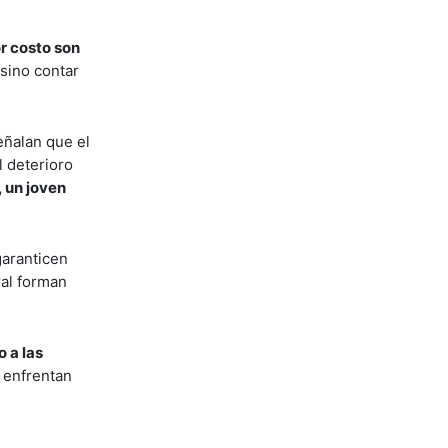
r costo son
 sino contar
eñalan que el
 deterioro
 un joven
garanticen
ral forman
 a las
 enfrentan