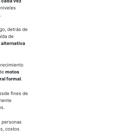
s cada vez
 niveles
.
go, detrás de
aída de
 alternativa
crecimiento
nte
motos
ral formal
.
esde fines de
amente
os.
e personas
es, costos