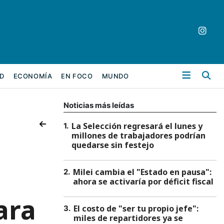
Bu
D
ECONOMÍA
EN FOCO
MUNDO
Noticias más leídas
La Selección regresará el lunes y
1
.
millones de trabajadores podrían
quedarse sin festejo
Milei cambia el "Estado en pausa":
2
.
ahora se activaría por déficit fiscal
ara
El costo de "ser tu propio jefe":
3
.
miles de repartidores ya se