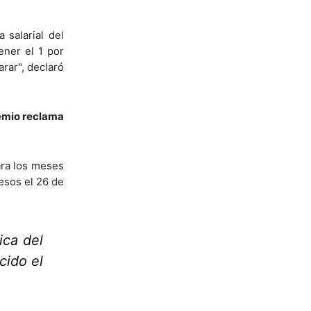
 salarial del
ener el 1 por
arar", declaró
emio reclama
ara los meses
esos el 26 de
ica del
cido el