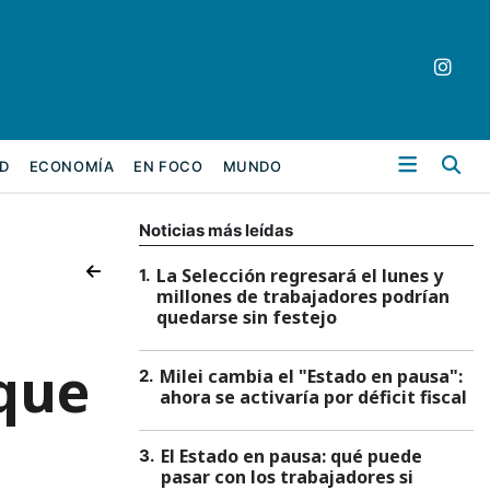
Bu
D
ECONOMÍA
EN FOCO
MUNDO
Noticias más leídas
La Selección regresará el lunes y
1
.
millones de trabajadores podrían
quedarse sin festejo
 que
Milei cambia el "Estado en pausa":
2
.
ahora se activaría por déficit fiscal
El Estado en pausa: qué puede
3
.
pasar con los trabajadores si