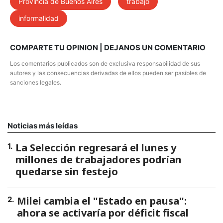
Provincia de Buenos Aires
trabajo
informalidad
COMPARTE TU OPINION | DEJANOS UN COMENTARIO
Los comentarios publicados son de exclusiva responsabilidad de sus
autores y las consecuencias derivadas de ellos pueden ser pasibles de
sanciones legales.
Noticias más leídas
La Selección regresará el lunes y
1
.
millones de trabajadores podrían
quedarse sin festejo
Milei cambia el "Estado en pausa":
2
.
ahora se activaría por déficit fiscal