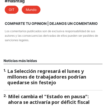
#Hashtag
OIT
Mundo
COMPARTE TU OPINION | DEJANOS UN COMENTARIO
Los comentarios publicados son de exclusiva responsabilidad de sus
autores y las consecuencias derivadas de ellos pueden ser pasibles de
sanciones legales.
Noticias más leídas
La Selección regresará el lunes y
1
.
millones de trabajadores podrían
quedarse sin festejo
Milei cambia el "Estado en pausa":
2
.
ahora se activaría por déficit fiscal