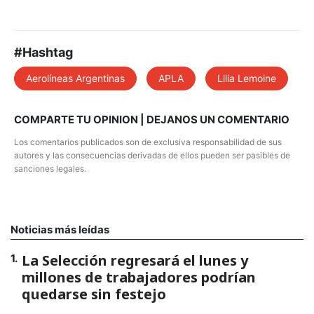
#Hashtag
Aerolíneas Argentinas
APLA
Lilia Lemoine
COMPARTE TU OPINION | DEJANOS UN COMENTARIO
Los comentarios publicados son de exclusiva responsabilidad de sus
autores y las consecuencias derivadas de ellos pueden ser pasibles de
sanciones legales.
Noticias más leídas
La Selección regresará el lunes y
1
.
millones de trabajadores podrían
quedarse sin festejo