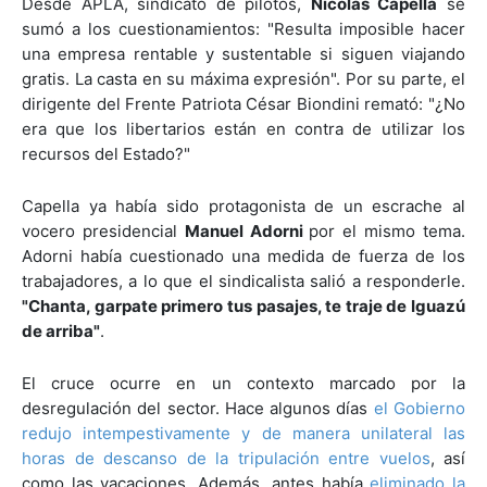
Desde APLA, sindicato de pilotos,
Nicolás Capella
se
sumó a los cuestionamientos: "Resulta imposible hacer
una empresa rentable y sustentable si siguen viajando
gratis. La casta en su máxima expresión". Por su parte, el
dirigente del Frente Patriota César Biondini remató: "¿No
era que los libertarios están en contra de utilizar los
recursos del Estado?"
Capella ya había sido protagonista de un escrache al
vocero presidencial
Manuel Adorni
por el mismo tema.
Adorni había cuestionado una medida de fuerza de los
trabajadores, a lo que el sindicalista salió a responderle.
"Chanta, garpate primero tus pasajes, te traje de Iguazú
de arriba"
.
El cruce ocurre en un contexto marcado por la
desregulación del sector. Hace algunos días
el Gobierno
redujo intempestivamente y de manera unilateral las
horas de descanso de la tripulación entre vuelos
, así
como las vacaciones. Además, antes había
eliminado la