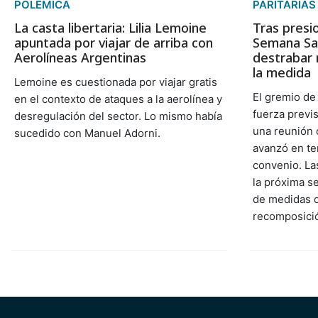
POLÉMICA
PARITARIAS
La casta libertaria: Lilia Lemoine
Tras presi
apuntada por viajar de arriba con
Semana Sa
Aerolíneas Argentinas
destrabar 
la medida
Lemoine es cuestionada por viajar gratis
El gremio de
en el contexto de ataques a la aerolínea y
fuerza previs
desregulación del sector. Lo mismo había
una reunión 
sucedido con Manuel Adorni.
avanzó en te
convenio. La
la próxima s
de medidas d
recomposición