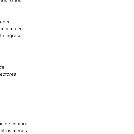
tos éxitos
poder
o mínimo en
ste ingreso
de
sectores
dad de compra
 litros menos