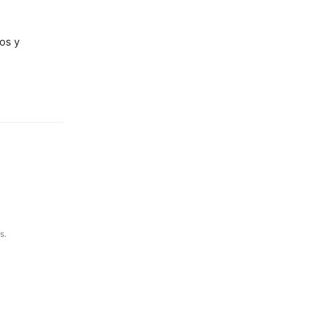
os y
s.