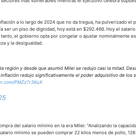
 sectores más vulnerables mientras el Ejecutivo celebra supues
flación a lo largo de 2024 que no da tregua, ha pulverizado el 
ría ser un piso de dignidad, hoy está en $292.466. Hoy el salari
s tanto, el gobierno opta por congelar o ajustar nominalmente e
eza y la desigualdad.
la región y desde que asumió Milei se redujo casi la mitad. Des
nflación redujo significativamente el poder adquisitivo de los 
tter.com/PMZz7r3KuX
25
ompra del salario mínimo en la era Milei: "Analizando la capaci
alario mínimo se pueden comprar 22 kilos menos de pollo, 126