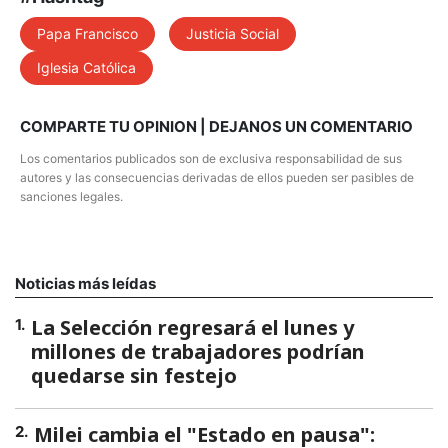
Papa Francisco
Justicia Social
Iglesia Católica
COMPARTE TU OPINION | DEJANOS UN COMENTARIO
Los comentarios publicados son de exclusiva responsabilidad de sus
autores y las consecuencias derivadas de ellos pueden ser pasibles de
sanciones legales.
Noticias más leídas
La Selección regresará el lunes y
1
.
millones de trabajadores podrían
quedarse sin festejo
Milei cambia el "Estado en pausa":
2
.