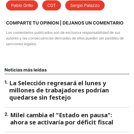
Pablo Grillo
CGT
Sergio Palazzo
COMPARTE TU OPINION | DEJANOS UN COMENTARIO
Los comentarios publicados son de exclusiva responsabilidad de sus
autores y las consecuencias derivadas de ellos pueden ser pasibles de
sanciones legales.
Noticias más leídas
La Selección regresará el lunes y
1
.
millones de trabajadores podrían
quedarse sin festejo
Milei cambia el "Estado en pausa":
2
.
ahora se activaría por déficit fiscal