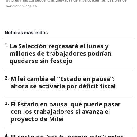
autores y las consecuencias derivadas de ellos pueden ser pasibles de
sanciones legales.
Noticias más leídas
La Selección regresará el lunes y
1
.
millones de trabajadores podrían
quedarse sin festejo
Milei cambia el "Estado en pausa":
2
.
ahora se activaría por déficit fiscal
El Estado en pausa: qué puede pasar
3
.
con los trabajadores si avanza el
proyecto de Milei
El costo de "ser tu propio jefe": miles
4
.