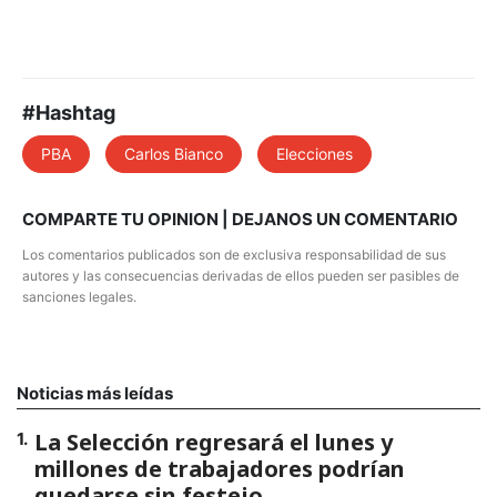
#Hashtag
PBA
Carlos Bianco
Elecciones
COMPARTE TU OPINION | DEJANOS UN COMENTARIO
Los comentarios publicados son de exclusiva responsabilidad de sus
autores y las consecuencias derivadas de ellos pueden ser pasibles de
sanciones legales.
Noticias más leídas
La Selección regresará el lunes y
1
.
millones de trabajadores podrían
quedarse sin festejo