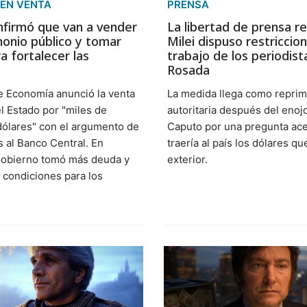
 EN VENTA
PRENSA
firmó que van a vender
La libertad de prensa r
onio público y tomar
Milei dispuso restriccion
a fortalecer las
trabajo de los periodis
Rosada
de Economía anunció la venta
La medida llega como repri
l Estado por "miles de
autoritaria después del enoj
dólares" con el argumento de
Caputo por una pregunta ace
s al Banco Central. En
traería al país los dólares q
 Gobierno tomó más deuda y
exterior.
as condiciones para los