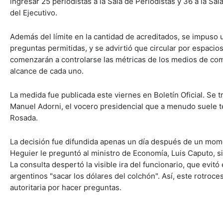
ingresar 25 periodistas a la Sala de Periodistas y 36 a la Sa
del Ejecutivo.
Además del límite en la cantidad de acreditados, se impuso u
preguntas permitidas, y se advirtió que circular por espaci
comenzarán a controlarse las métricas de los medios de comu
alcance de cada uno.
La medida fue publicada este viernes en Boletín Oficial. Se 
Manuel Adorni, el vocero presidencial que a menudo suele t
Rosada.
La decisión fue difundida apenas un día después de un mome
Heguier le preguntó al ministro de Economía, Luis Caputo, si
La consulta despertó la visible ira del funcionario, que evit
argentinos "sacar los dólares del colchón". Así, este rotroc
autoritaria por hacer preguntas.