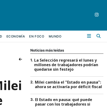
Bu
D
ECONOMÍA
EN FOCO
MUNDO
Noticias más leídas
La Selección regresará el lunes y
1
.
millones de trabajadores podrían
quedarse sin festejo
ilei
Milei cambia el "Estado en pausa":
2
.
ahora se activaría por déficit fiscal
e
El Estado en pausa: qué puede
3
.
pasar con los trabajadores si