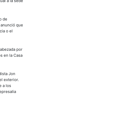
ual a la sede
o de
e anunció que
ia o el
ncabezada por
s en la Casa
dista Jon
l exterior.
e a los
epresalia