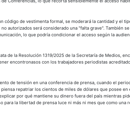
la de Conferencias, lo que recorta sensiblemente el acceso habit
n código de vestimenta formal, se moderará la cantidad y el tip
os no autorizados será considerado una "falta grave". También s
nicación, lo que podría condicionar el acceso según la audienc
trata de la Resolución 1319/2025 de la Secretaría de Medios, e
ener encontronasos con los trabajadores periodistas acreditado
nto de tensión en una conferencia de prensa, cuando el perio
 piensa repatriar los cientos de miles de dólares que posee en e
ó explicar por qué mantiene su dinero fuera del país mientras pid
eso para la libertad de prensa luce ni más ni mes que como una r