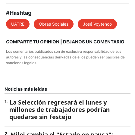
#Hashtag
UATRE
Obras Sociales
José Voytenco
COMPARTE TU OPINION | DEJANOS UN COMENTARIO
Los comentarios publicados son de exclusiva responsabilidad de sus
autores y las consecuencias derivadas de ellos pueden ser pasibles de
sanciones legales.
Noticias más leídas
La Selección regresará el lunes y
1
.
millones de trabajadores podrían
quedarse sin festejo
Milei cambia el "Estado en pausa":
2
.