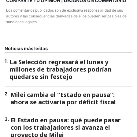
COMPARTE TU OPINION | DEJANOS UN COMENTARIO
Los comentarios publicados son de exclusiva responsabilidad de sus
autores y las consecuencias derivadas de ellos pueden ser pasibles de
sanciones legales.
Noticias más leídas
La Selección regresará el lunes y
1
.
millones de trabajadores podrían
quedarse sin festejo
Milei cambia el "Estado en pausa":
2
.
ahora se activaría por déficit fiscal
El Estado en pausa: qué puede pasar
3
.
con los trabajadores si avanza el
proyecto de Milei