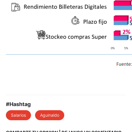
#Hashtag
Salarios
Aguinaldo