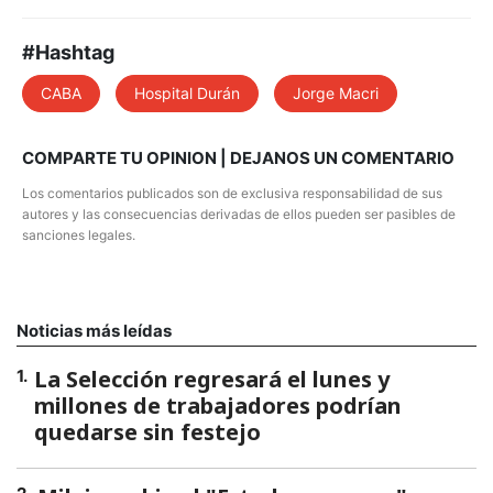
#Hashtag
CABA
Hospital Durán
Jorge Macri
COMPARTE TU OPINION | DEJANOS UN COMENTARIO
Los comentarios publicados son de exclusiva responsabilidad de sus
autores y las consecuencias derivadas de ellos pueden ser pasibles de
sanciones legales.
Noticias más leídas
La Selección regresará el lunes y
1
.
millones de trabajadores podrían
quedarse sin festejo