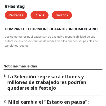
#Hashtag
Paritarias
CTA-A
Salarios
COMPARTE TU OPINION | DEJANOS UN COMENTARIO
Los comentarios publicados son de exclusiva responsabilidad de sus
autores y las consecuencias derivadas de ellos pueden ser pasibles de
sanciones legales.
Noticias más leídas
La Selección regresará el lunes y
1
.
millones de trabajadores podrían
quedarse sin festejo
Milei cambia el "Estado en pausa":
2
.