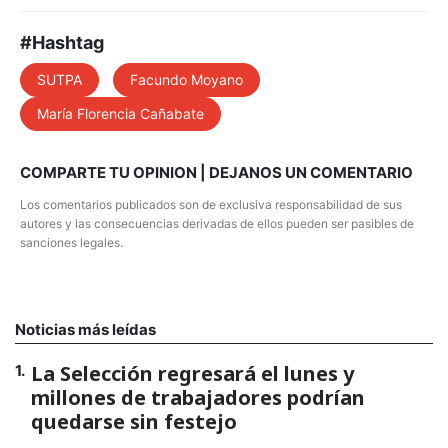
#Hashtag
SUTPA
Facundo Moyano
María Florencia Cañabate
COMPARTE TU OPINION | DEJANOS UN COMENTARIO
Los comentarios publicados son de exclusiva responsabilidad de sus
autores y las consecuencias derivadas de ellos pueden ser pasibles de
sanciones legales.
Noticias más leídas
La Selección regresará el lunes y
1
.
millones de trabajadores podrían
quedarse sin festejo