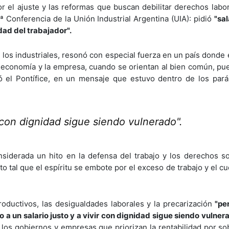
 el ajuste y las reformas que buscan debilitar derechos labor
 Conferencia de la Unión Industrial Argentina (UIA): pidió
"sal
dad del trabajador".
los industriales, resonó con especial fuerza en un país donde e
a economía y la empresa, cuando se orientan al bien común, p
só el Pontífice, en un mensaje que estuvo dentro de los par
r con dignidad sigue siendo vulnerado".
siderada un hito en la defensa del trabajo y los derechos soc
to tal que el espíritu se embote por el exceso de trabajo y el c
oductivos, las desigualdades laborales y la precarización
"pe
 a un salario justo y a vivir con dignidad sigue siendo vulner
os gobiernos y empresas que priorizan la rentabilidad por sobr