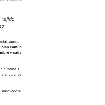
 tejido
no".
ncial, aunque
l bien común
hombre y cada
ien durante su
nstando a los
 innovadora,