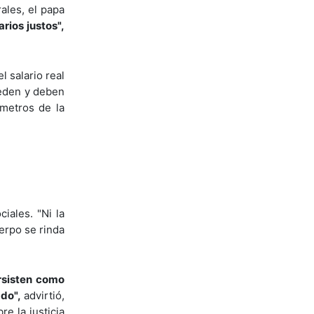
ales, el papa
arios justos",
l salario real
ueden y deben
ámetros de la
iales. "Ni la
uerpo se rinda
rsisten como
ado",
advirtió,
e la justicia