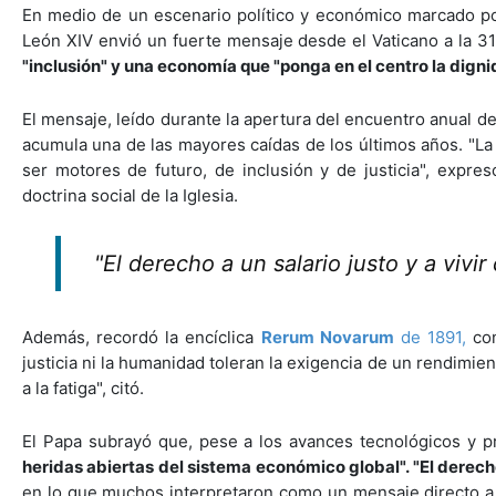
En medio de un escenario político y económico marcado por
León XIV envió un fuerte mensaje desde el Vaticano a la 31ª
"inclusión" y una economía que "ponga en el centro la digni
El mensaje, leído durante la apertura del encuentro anual de 
acumula una de las mayores caídas de los últimos años. "L
ser motores de futuro, de inclusión y de justicia", expre
doctrina social de la Iglesia.
"El derecho a un salario justo y a vivi
Además, recordó la encíclica
Rerum Novarum
de 1891,
con
justicia ni la humanidad toleran la exigencia de un rendimien
a la fatiga", citó.
El Papa subrayó que, pese a los avances tecnológicos y pr
heridas abiertas del sistema económico global". "El derecho
en lo que muchos interpretaron como un mensaje directo a l