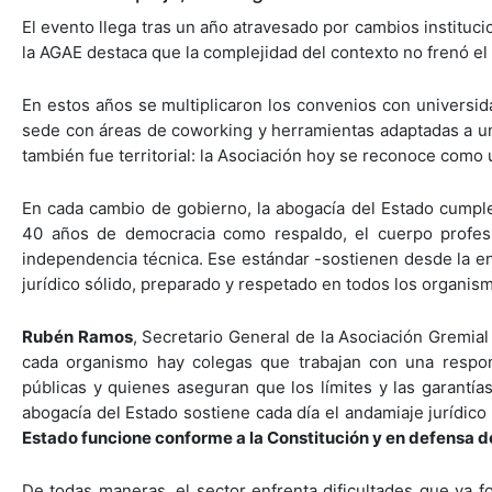
El evento llega tras un año atravesado por cambios instituci
la AGAE destaca que la complejidad del contexto no frenó el 
En estos años se multiplicaron los convenios con universid
sede con áreas de coworking y herramientas adaptadas a u
también fue territorial: la Asociación hoy se reconoce como 
En cada cambio de gobierno, la abogacía del Estado cumple 
40 años de democracia como respaldo, el cuerpo profesio
independencia técnica. Ese estándar -sostienen desde la e
jurídico sólido, preparado y respetado en todos los organis
Rubén Ramos
, Secretario General de la Asociación Gremial 
cada organismo hay colegas que trabajan con una respon
públicas y quienes aseguran que los límites y las garantí
abogacía del Estado sostiene cada día el andamiaje jurídico 
Estado funcione conforme a la Constitución y en defensa de
De todas maneras, el sector enfrenta dificultades que ya 