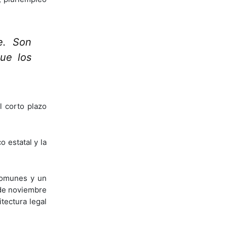
e. Son
ue los
l corto plazo
o estatal y la
comunes y un
 de noviembre
tectura legal