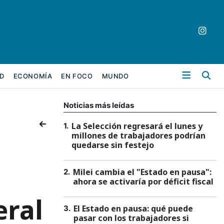
Bu
D
ECONOMÍA
EN FOCO
MUNDO
Noticias más leídas
La Selección regresará el lunes y
1
.
millones de trabajadores podrían
quedarse sin festejo
a
Milei cambia el "Estado en pausa":
2
.
ahora se activaría por déficit fiscal
eral
El Estado en pausa: qué puede
3
.
pasar con los trabajadores si