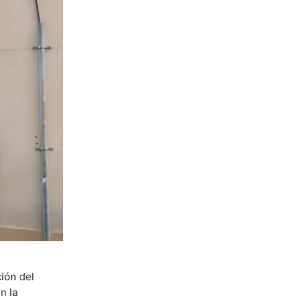
ción del
n la