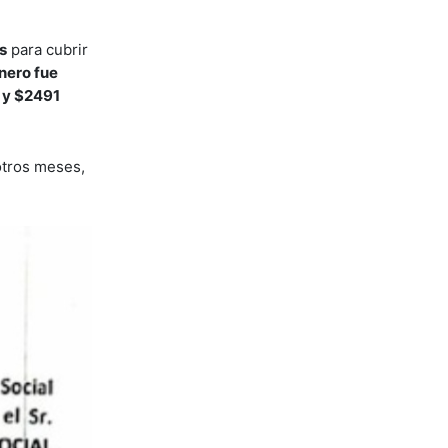
s
para cubrir
inero fue
o y $2491
 otros meses,