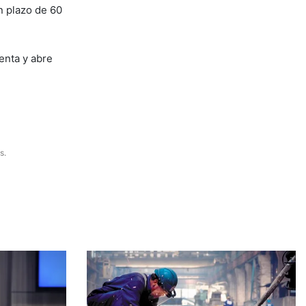
n plazo de 60
enta y abre
s.