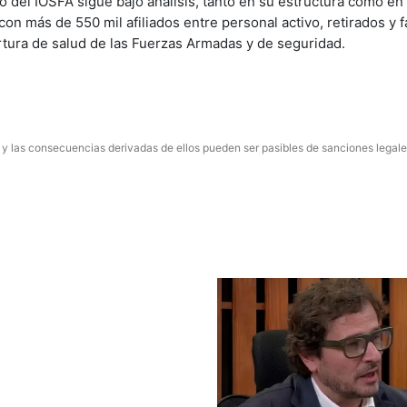
uro del IOSFA sigue bajo análisis, tanto en su estructura como en
con más de 550 mil afiliados entre personal activo, retirados y f
rtura de salud de las Fuerzas Armadas y de seguridad.
 y las consecuencias derivadas de ellos pueden ser pasibles de sanciones legale