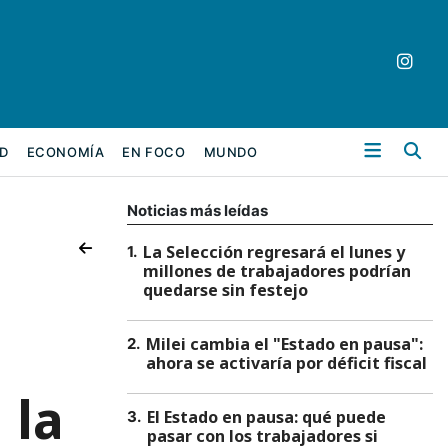
Bu
D
ECONOMÍA
EN FOCO
MUNDO
Noticias más leídas
La Selección regresará el lunes y
1
.
millones de trabajadores podrían
quedarse sin festejo
Milei cambia el "Estado en pausa":
2
.
ahora se activaría por déficit fiscal
 la
El Estado en pausa: qué puede
3
.
pasar con los trabajadores si