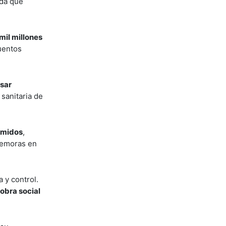
ida que
 mil millones
cuentos
asar
 sanitaria de
imidos
,
demoras en
 y control.
 obra social