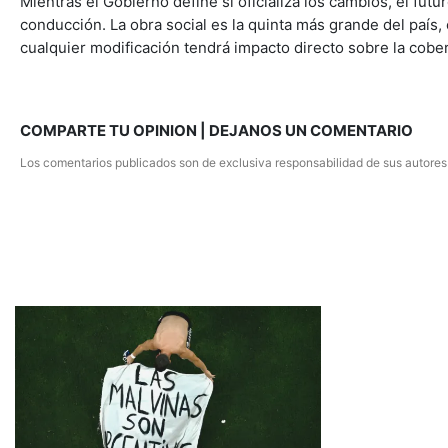
Mientras el Gobierno define si oficializa los cambios, el fut
conducción. La obra social es la quinta más grande del país, 
cualquier modificación tendrá impacto directo sobre la cobe
COMPARTE TU OPINION | DEJANOS UN COMENTARIO
Los comentarios publicados son de exclusiva responsabilidad de sus autores