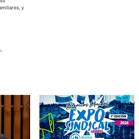
 su
amiliares, y
s.