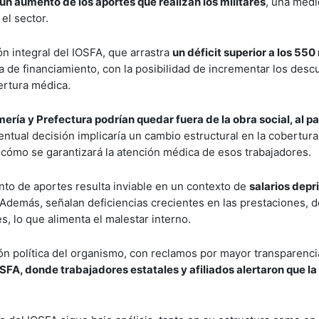
un aumento de los aportes que realizan los militares
, una med
el sector.
ón integral del IOSFA, que arrastra
un déficit superior a los 550
ema de financiamiento, con la posibilidad de incrementar los des
bertura médica.
ría y Prefectura podrían quedar fuera de la obra social, al p
entual decisión implicaría un cambio estructural en la cobertura
e cómo se garantizará la atención médica de esos trabajadores.
to de aportes resulta inviable en un contexto de
salarios depr
Además, señalan deficiencias crecientes en las prestaciones, 
, lo que alimenta el malestar interno.
ión política del organismo, con reclamos por mayor transparencia
OSFA, donde trabajadores estatales y afiliados alertaron que la