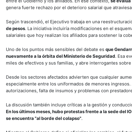
entre el Gobierno y los afiliados. En ese contexto,
se evalúa 
genera fuerte rechazo por el deterioro salarial que atraviesa 
Según trascendió, el Ejecutivo trabaja en una reestructuraci
de pesos
. La iniciativa incluiría modificaciones en el esqu
salariales que hoy realizan los afiliados para sostener la co
Uno de los puntos más sensibles del debate es
que Gendarme
nuevamente a la órbita del Ministerio de Seguridad
. Esa ev
miles de efectivos y sus familias, y abre interrogantes sobr
Desde los sectores afectados advierten que cualquier aumen
especialmente entre los uniformados de menores ingresos. 
autorizaciones, falta de insumos y problemas con prestadores
La discusión también incluye críticas a la gestión y conducc
En los últimos meses, hubo protestas frente a la sede del I
se encuentra "al borde del colapso"
.