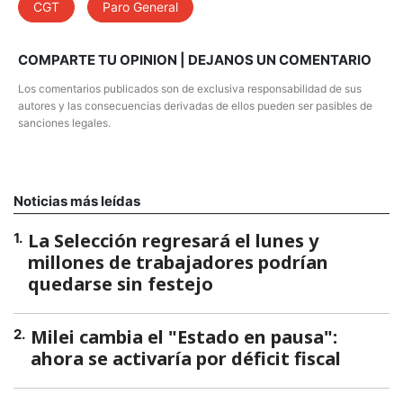
CGT
Paro General
COMPARTE TU OPINION | DEJANOS UN COMENTARIO
Los comentarios publicados son de exclusiva responsabilidad de sus
autores y las consecuencias derivadas de ellos pueden ser pasibles de
sanciones legales.
Noticias más leídas
La Selección regresará el lunes y
1
.
millones de trabajadores podrían
quedarse sin festejo
Milei cambia el "Estado en pausa":
2
.
ahora se activaría por déficit fiscal