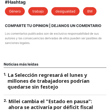
#Hashtag
Género
trabajo
desigualdad
8M
COMPARTE TU OPINION | DEJANOS UN COMENTARIO
Los comentarios publicados son de exclusiva responsabilidad de sus
autores y las consecuencias derivadas de ellos pueden ser pasibles de
sanciones legales.
Noticias más leídas
La Selección regresará el lunes y
1
.
millones de trabajadores podrían
quedarse sin festejo
Milei cambia el "Estado en pausa":
2
.
ahora se activaría por déficit fiscal