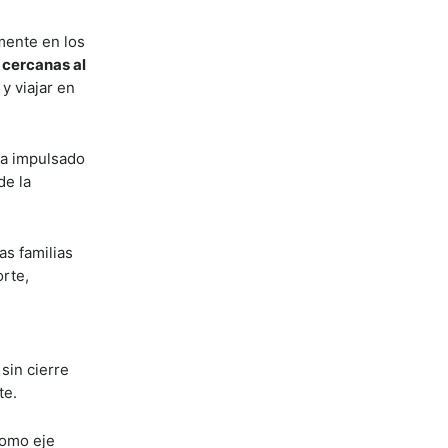
mente en los
s cercanas al
y viajar en
ia impulsado
de la
as familias
orte,
sin cierre
te.
como eje