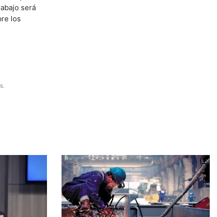
rabajo será
re los
s.