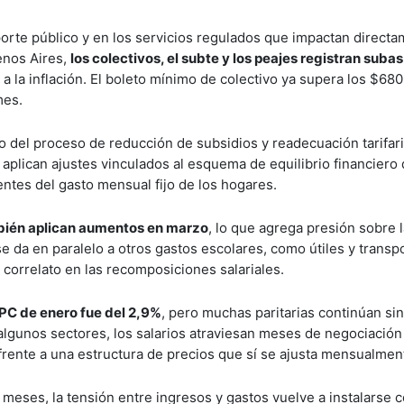
rte público y en los servicios regulados que impactan directa
enos Aires,
los colectivos, el subte y los peajes registran suba
 la inflación. El boleto mínimo de colectivo ya supera los $680 
mes.
co del proceso de reducción de subsidios y readecuación tarifar
aplican ajustes vinculados al esquema de equilibrio financiero 
entes del gasto mensual fijo de los hogares.
mbién aplican aumentos en marzo
, lo que agrega presión sobre l
 se da en paralelo a otros gastos escolares, como útiles y transp
orrelato en las recomposiciones salariales.
IPC de enero fue del 2,9%
, pero muchas paritarias continúan sin
algunos sectores, los salarios atraviesan meses de negociación 
o frente a una estructura de precios que sí se ajusta mensualmen
 meses, la tensión entre ingresos y gastos vuelve a instalarse 