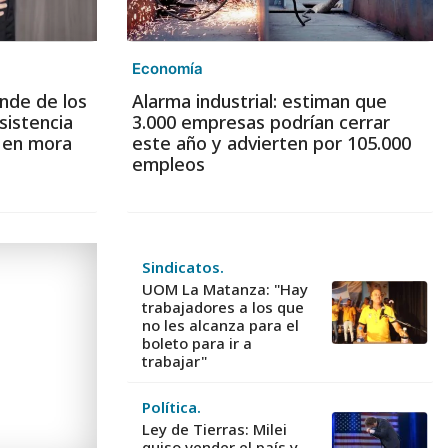
Economía
nde de los
Alarma industrial: estiman que
sistencia
3.000 empresas podrían cerrar
s en mora
este año y advierten por 105.000
empleos
Sindicatos.
UOM La Matanza: "Hay
trabajadores a los que
no les alcanza para el
boleto para ir a
trabajar"
Política.
Ley de Tierras: Milei
quiso vender el país y