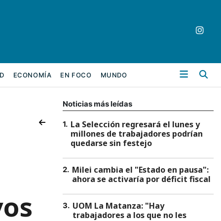
Bu
D
ECONOMÍA
EN FOCO
MUNDO
Noticias más leídas
La Selección regresará el lunes y
1
.
millones de trabajadores podrían
quedarse sin festejo
Milei cambia el "Estado en pausa":
2
.
ahora se activaría por déficit fiscal
vos
UOM La Matanza: "Hay
3
.
trabajadores a los que no les