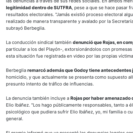
las denuncias a través de sus redes sociales. En ambos men
legitimidad dentro de SUTFRA
, pese a que se hace pasar fr
resultados electorales. "Jamás existió proceso electoral alg
realizado de manera transparente y avalado por la Secretaría 
subrayó Berbeglia.
La conducción sindical también
denunció que Rojas, en comp
particular a los del Playón-, extorsionándolos con promesas
esta situación fue registrada en video por las propias víctim
Berbeglia
remarcó además que Godoy tiene antecedentes j
homicidio, y que actualmente se presenta como supuesto alle
presunto intento de tráfico de influencias.
La denuncia también incluye a
Rojas por haber amenazado d
Elio Ibáñez. "Los hago públicamente responsables, tanto a él
psicológico que pudiera sufrir Elio Ibáñez, yo, mi familia o c
general.
El gremio informó que ya presentó las denuncias legales corr