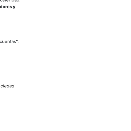
adores y
 cuentas".
sociedad