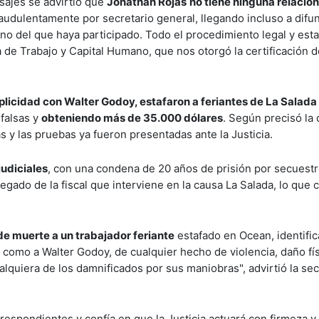
sajes se advirtió que
Jonathan Rojas
no tiene ninguna relación
audulentamente por secretario general, llegando incluso a difun
uno del que haya participado. Todo el procedimiento legal y esta
de Trabajo y Capital Humano, que nos otorgó la certificación def
licidad con Walter Godoy, estafaron a feriantes de La Salada
 falsas y
obteniendo más de 35.000 dólares
. Según precisó la 
as y las pruebas ya fueron presentadas ante la Justicia.
udiciales
, con una condena de 20 años de prisión por secuestr
gado de la fiscal que interviene en la causa La Salada, lo que 
e muerte a un trabajador feriante
estafado en Ocean, identifi
 como a Walter Godoy, de cualquier hecho de violencia, daño fí
ualquiera de los damnificados por sus maniobras", advirtió la sec
espondientes y confía en que la Justicia actuará con firmeza y 