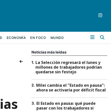
Bu
D
ECONOMÍA
EN FOCO
MUNDO
Noticias más leídas
La Selección regresará el lunes y
1
.
millones de trabajadores podrían
quedarse sin festejo
Milei cambia el "Estado en pausa":
2
.
ahora se activaría por déficit fiscal
ias
El Estado en pausa: qué puede
3
.
pasar con los trabajadores si