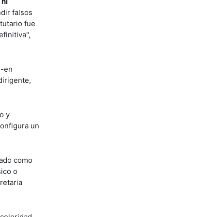
 ni
dir falsos
tutario fue
initiva",
-en
dirigente,
o y
configura un
cado como
sico o
retaria
celeridad.