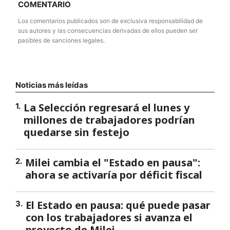
COMENTARIO
Los comentarios publicados son de exclusiva responsabilidad de
sus autores y las consecuencias derivadas de ellos pueden ser
pasibles de sanciones legales.
Noticias más leídas
La Selección regresará el lunes y
1
.
millones de trabajadores podrían
quedarse sin festejo
Milei cambia el "Estado en pausa":
2
.
ahora se activaría por déficit fiscal
El Estado en pausa: qué puede pasar
3
.
con los trabajadores si avanza el
proyecto de Milei