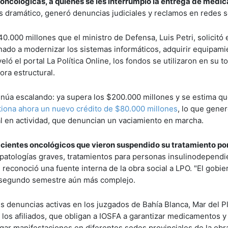
ncológicas, a quienes se les interrumpió la entrega de medic
s dramático, generó denuncias judiciales y reclamos en redes s
40.000 millones que el ministro de Defensa, Luis Petri, solicitó e
tinado a modernizar los sistemas informáticos, adquirir equipam
ó el portal La Política Online, los fondos se utilizaron en su to
ra estructural.
ontinúa escalando: ya supera los $200.000 millones y se estima qu
tiona ahora un nuevo crédito de $80.000 millones
, lo que gene
al en actividad, que denuncian un vaciamiento en marcha.
cientes oncológicos que vieron suspendido su tratamiento por
patologías graves, tratamientos para personas insulinodependi
, reconoció una fuente interna de la obra social a LPO. "El gobie
un segundo semestre aún más complejo.
res denuncias activas en los juzgados de Bahía Blanca, Mar del P
 los afiliados, que obligan a IOSFA a garantizar medicamentos y
ar manifestaciones en diferentes sedes provinciales de la obra 