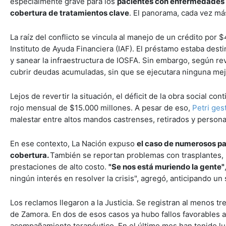
especialmente grave para los
pacientes con enfermedades o
cobertura de tratamientos clave
. El panorama, cada vez má
La raíz del conflicto se vincula al manejo de un crédito por $
Instituto de Ayuda Financiera (IAF). El préstamo estaba des
y sanear la infraestructura de IOSFA. Sin embargo, según revel
cubrir deudas acumuladas, sin que se ejecutara ninguna mejo
Lejos de revertir la situación, el déficit de la obra social c
rojo mensual de $15.000 millones. A pesar de eso,
Petri ges
malestar entre altos mandos castrenses, retirados y person
En ese contexto, La Nación expuso
el caso de numerosos pa
cobertura.
También se reportan problemas con trasplantes, 
prestaciones de alto costo.
"Se nos está muriendo la gente"
ningún interés en resolver la crisis", agregó, anticipando 
Los reclamos llegaron a la Justicia. Se registran al menos t
de Zamora. En dos de esos casos ya hubo fallos favorables a
acompañamiento terapéutico. En el último mes han tenido lug