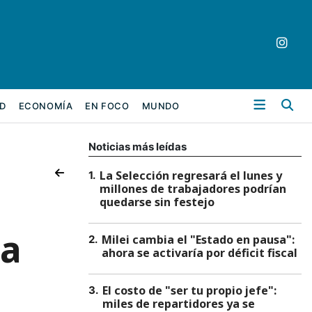
Bu
D
ECONOMÍA
EN FOCO
MUNDO
Noticias más leídas
La Selección regresará el lunes y
1
.
millones de trabajadores podrían
quedarse sin festejo
la
Milei cambia el "Estado en pausa":
2
.
ahora se activaría por déficit fiscal
El costo de "ser tu propio jefe":
3
.
miles de repartidores ya se