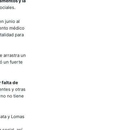
amentos y la
ociales.
n junio al
iento médico
talidad para
e arrastra un
ró un fuerte
 falta de
entes y otras
rno no tiene
lata y Lomas
social, así