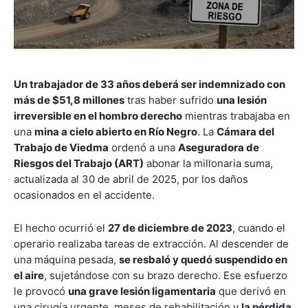
Un trabajador de 33 años deberá ser indemnizado con
más de $51,8 millones
tras haber sufrido
una lesión
irreversible en el hombro derecho
mientras trabajaba en
una
mina a cielo abierto en Río Negro
. La
Cámara del
Trabajo de Viedma
ordenó a una
Aseguradora de
Riesgos del Trabajo (ART)
abonar la millonaria suma,
actualizada al 30 de abril de 2025, por los daños
ocasionados en el accidente.
El hecho ocurrió el
27 de diciembre de 2023
, cuando el
operario realizaba tareas de extracción. Al descender de
una máquina pesada,
se resbaló y quedó suspendido en
el aire
, sujetándose con su brazo derecho. Ese esfuerzo
le provocó
una grave lesión ligamentaria
que derivó en
una cirugía urgente, meses de rehabilitación y
la pérdida