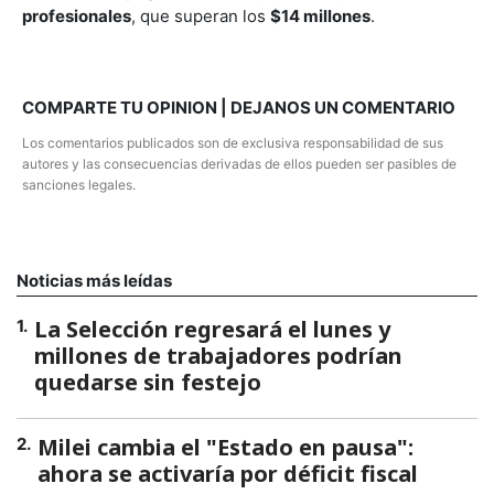
profesionales
, que superan los
$14 millones
.
COMPARTE TU OPINION | DEJANOS UN COMENTARIO
Los comentarios publicados son de exclusiva responsabilidad de sus
autores y las consecuencias derivadas de ellos pueden ser pasibles de
sanciones legales.
Noticias más leídas
La Selección regresará el lunes y
1
.
millones de trabajadores podrían
quedarse sin festejo
Milei cambia el "Estado en pausa":
2
.
ahora se activaría por déficit fiscal