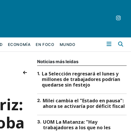
Bu
D
ECONOMÍA
EN FOCO
MUNDO
Noticias más leídas
La Selección regresará el lunes y
1
.
millones de trabajadores podrían
quedarse sin festejo
riz:
Milei cambia el "Estado en pausa":
2
.
ahora se activaría por déficit fiscal
doba
UOM La Matanza: "Hay
3
.
trabajadores a los que no les