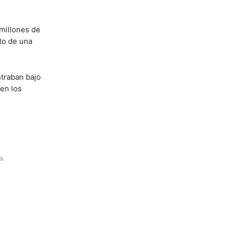
 millones de
to de una
ntraban bajo
en los
s.