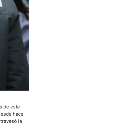
es de este
 desde hace
travesó la