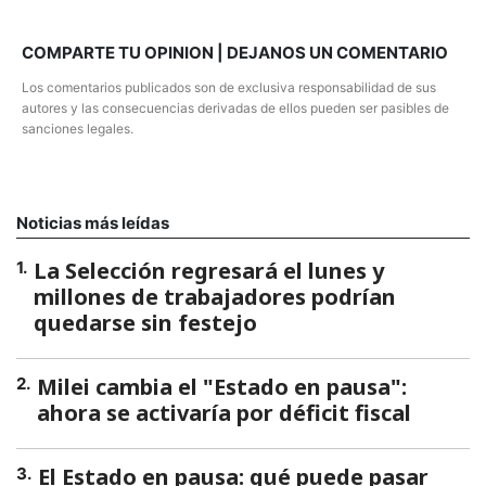
COMPARTE TU OPINION | DEJANOS UN COMENTARIO
Los comentarios publicados son de exclusiva responsabilidad de sus
autores y las consecuencias derivadas de ellos pueden ser pasibles de
sanciones legales.
Noticias más leídas
La Selección regresará el lunes y
1
.
millones de trabajadores podrían
quedarse sin festejo
Milei cambia el "Estado en pausa":
2
.
ahora se activaría por déficit fiscal
El Estado en pausa: qué puede pasar
3
.