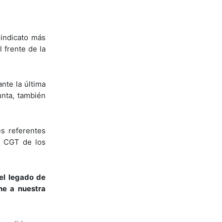
indicato más
 frente de la
nte la última
unta, también
es referentes
la CGT de los
el legado de
ne a nuestra