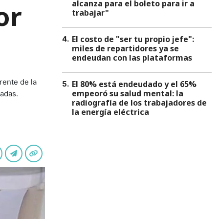
alcanza para el boleto para ir a
or
trabajar"
El costo de "ser tu propio jefe":
4
.
miles de repartidores ya se
endeudan con las plataformas
rente de la
El 80% está endeudado y el 65%
5
.
empeoró su salud mental: la
cadas.
radiografía de los trabajadores de
la energía eléctrica