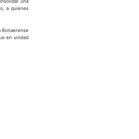
nsolidar una
os, a quienes
ca Bonaerense
que en unidad