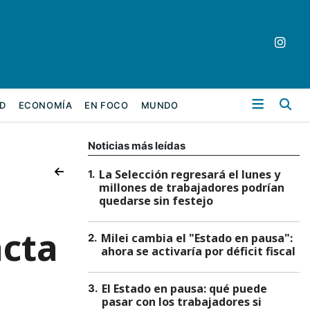
Bu
D
ECONOMÍA
EN FOCO
MUNDO
Noticias más leídas
La Selección regresará el lunes y
1
.
millones de trabajadores podrían
quedarse sin festejo
acta
Milei cambia el "Estado en pausa":
2
.
ahora se activaría por déficit fiscal
El Estado en pausa: qué puede
3
.
pasar con los trabajadores si