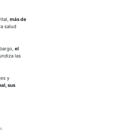
ital,
más de
la salud
mbargo,
el
undiza las
les y
al, sus
s.