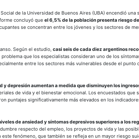
a Social de la Universidad de Buenos Aires (UBA) encendió una 
informe concluyó que
el 6,5% de la población presenta riesgo de
ocupantes se concentran entre los jóvenes y los sectores de m
canso. Según el estudio,
casi seis de cada diez argentinos rec
n problema que los especialistas consideran uno de los síntom
pecialmente entre los sectores más vulnerables desde el punto d
ad y depresión aumentan a medida que disminuyen los ingreso
eriales de vida y el bienestar emocional. Los encuestados que 
ron puntajes significativamente más elevados en los indicadore
niveles de ansiedad y síntomas depresivos superiores a los re
tidumbre respecto del empleo, los proyectos de vida y las posib
n este fenómeno, que también se refleja en un mayor riesgo sui