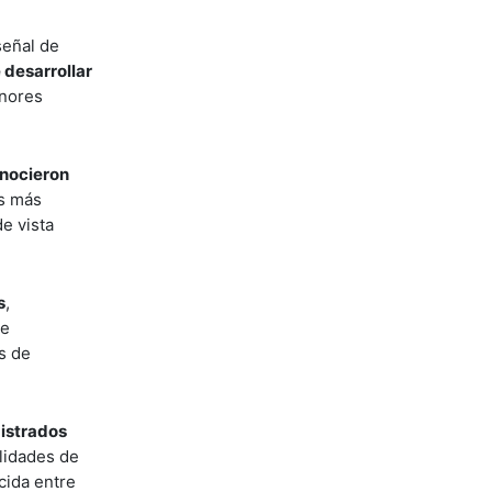
señal de
 desarrollar
enores
onocieron
as más
e vista
s
,
se
s de
gistrados
ilidades de
cida entre