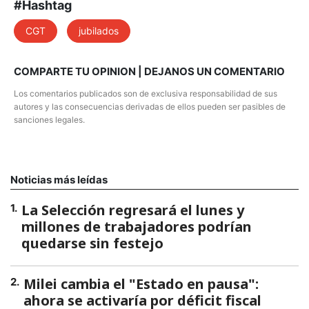
#Hashtag
CGT
jubilados
COMPARTE TU OPINION | DEJANOS UN COMENTARIO
Los comentarios publicados son de exclusiva responsabilidad de sus
autores y las consecuencias derivadas de ellos pueden ser pasibles de
sanciones legales.
Noticias más leídas
La Selección regresará el lunes y
1
.
millones de trabajadores podrían
quedarse sin festejo
Milei cambia el "Estado en pausa":
2
.
ahora se activaría por déficit fiscal