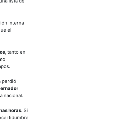
una lista de
ción interna
que el
ios
, tanto en
smo
mpos.
a perdió
bernador
a nacional.
imas horas
. Si
incertidumbre