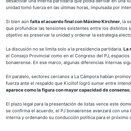
desactivar una interna partidaria que podía derivar en una fu
unidad tomó fuerza en las últimas horas, impulsada por inte
Si bien aún
falta el acuerdo final con Máximo Kirchner
, la 
que profundice las tensiones existentes entre los distintos 
objetivo es preservar la unidad y ordenar la estrategia electo
La discusión no se limita solo a la presidencia partidaria.
La 
el Consejo Provincial como en el Congreso del PJ, espacios c
bonaerense. En ese marco, algunas diferencias internas sigu
En paralelo, sectores cercanos a La Cámpora habían promovid
fuerza ante el respaldo que Kicillof logró sumar entre intend
aparece como la figura con mayor capacidad de consenso
El plazo legal para la presentación de listas vence este dom
se confirma el acuerdo, el PJ bonaerense avanzará con una l
interna y ordenando su conducción política para el próximo ci