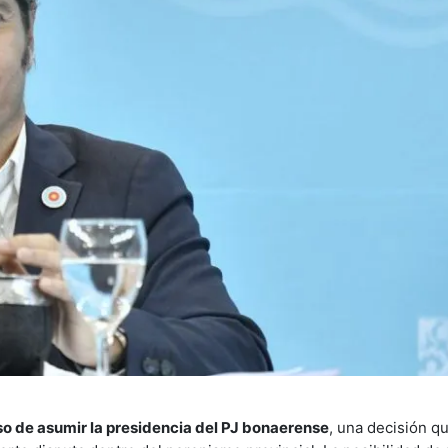
aso de asumir la presidencia del PJ bonaerense
, una decisión q