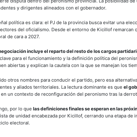
erte disputa dentro del peronismo provincial. La posibilidad de 
ndentes y dirigentes alineados con el gobernador.
señal política es clara: el PJ de la provincia busca evitar una elec
sectores del oficialismo. Desde el entorno de Kicillof remarcan 
ral de cara a 2027.
negociación incluye el reparto del resto de los cargos partidar
lave para el funcionamiento y la definición política del peroni
en abiertas y explican la cautela con la que se manejan los tie
o otros nombres para conducir el partido, pero esa alternativ
entes y aliados territoriales. La lectura dominante es que
el go
, en un contexto de reconfiguración del peronismo tras la derrot
ingo, por lo que
las definiciones finales se esperan en las próx
ista de unidad encabezada por Kicillof, cerrando una etapa de 
clo electoral.