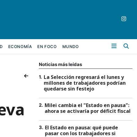
Bu
D
ECONOMÍA
EN FOCO
MUNDO
Noticias más leídas
La Selección regresará el lunes y
1
.
millones de trabajadores podrían
quedarse sin festejo
eva
Milei cambia el "Estado en pausa":
2
.
ahora se activaría por déficit fiscal
El Estado en pausa: qué puede
3
.
pasar con los trabajadores si