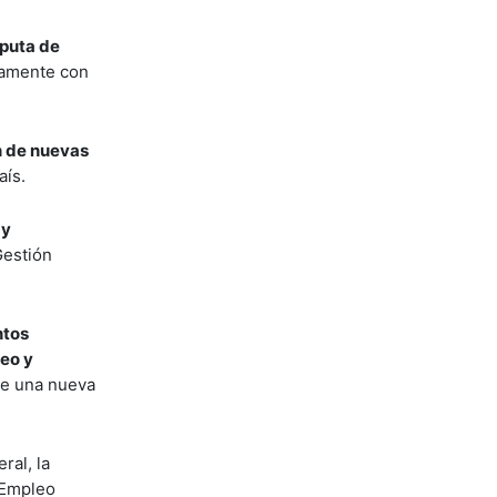
sputa de
tamente con
n de nuevas
aís.
 y
Gestión
ntos
leo y
de una nueva
ral, la
 Empleo