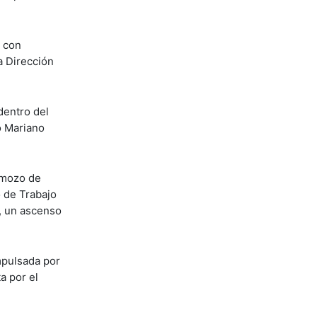
, con
a Dirección
dentro del
o Mariano
 mozo de
o de Trabajo
a, un ascenso
impulsada por
a por el