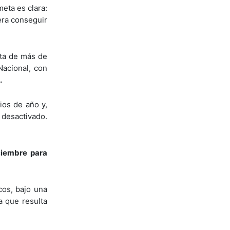
meta es clara:
era conseguir
nta de más de
Nacional, con
.
ios de año y,
desactivado.
ciembre para
cos, bajo una
a que resulta