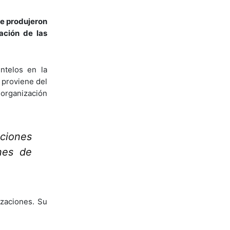
se produjeron
ación de las
ntelos en la
 proviene del
eorganización
iciones
ones de
izaciones. Su