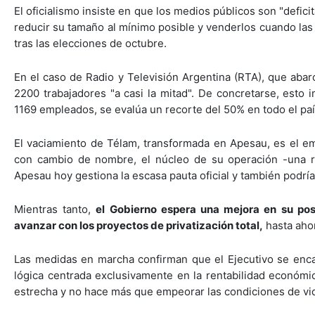
El oficialismo insiste en que los medios públicos son "defici
reducir su tamaño al mínimo posible y venderlos cuando las 
tras las elecciones de octubre.
En el caso de Radio y Televisión Argentina (RTA), que abarc
2200 trabajadores "a casi la mitad". De concretarse, esto i
1169 empleados, se evalúa un recorte del 50% en todo el pa
El vaciamiento de Télam, transformada en Apesau, es el em
con cambio de nombre, el núcleo de su operación -una re
Apesau hoy gestiona la escasa pauta oficial y también podrí
Mientras tanto,
el Gobierno espera una mejora en su posi
avanzar con los proyectos de privatización total,
hasta ahor
Las medidas en marcha confirman que el Ejecutivo se enca
lógica centrada exclusivamente en la rentabilidad económica
estrecha y no hace más que empeorar las condiciones de vid