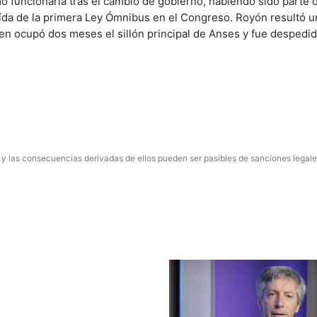
funcionaria tras el cambio de gobierno, habiendo sido parte 
aída de la primera Ley Ómnibus en el Congreso. Royón resultó u
ien ocupó dos meses el sillón principal de Anses y fue despedid
 y las consecuencias derivadas de ellos pueden ser pasibles de sanciones legale