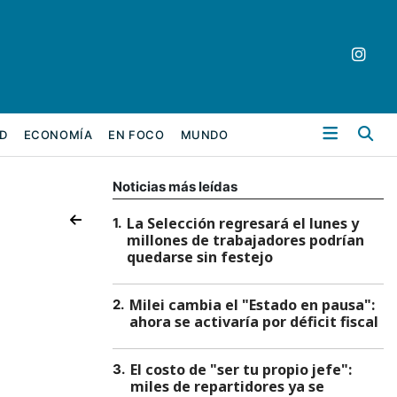
Bu
D
ECONOMÍA
EN FOCO
MUNDO
Noticias más leídas
La Selección regresará el lunes y
1
.
millones de trabajadores podrían
quedarse sin festejo
Milei cambia el "Estado en pausa":
2
.
ahora se activaría por déficit fiscal
El costo de "ser tu propio jefe":
3
.
miles de repartidores ya se