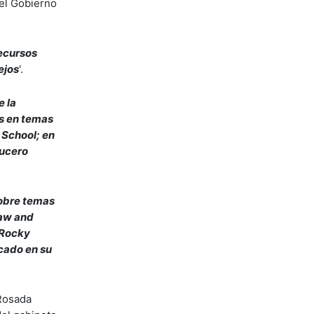
 el Gobierno
recursos
ejos
'.
e la
os en temas
 School; en
Lucero
sobre temas
Law and
 Rocky
cado en su
 Rosada