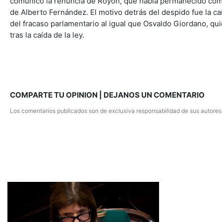
comunicó la renuncia de Royón, que había permanecido como 
de Alberto Fernández. El motivo detrás del despido fue la c
del fracaso parlamentario al igual que Osvaldo Giordano, qu
tras la caída de la ley.
COMPARTE TU OPINION | DEJANOS UN COMENTARIO
Los comentarios publicados son de exclusiva responsabilidad de sus autores