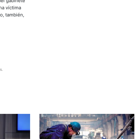
del gabinete
na víctima
o, también,
s.