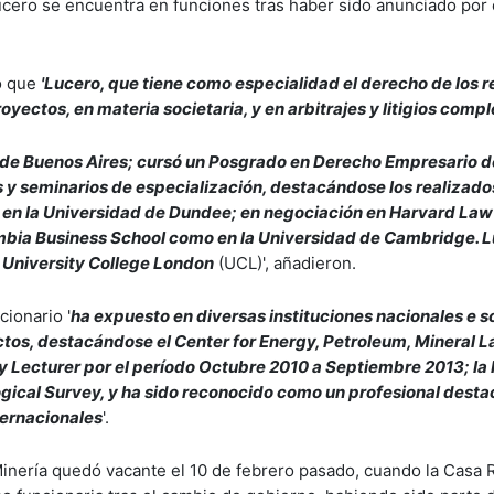
cero se encuentra en funciones tras haber sido anunciado por
ló que
'Lucero, que tiene como especialidad el derecho de los 
yectos, en materia societaria, y en arbitrajes y litigios compl
ad de Buenos Aires; cursó un Posgrado en Derecho Empresario d
s y seminarios de especialización, destacándose los realizad
ía en la Universidad de Dundee; en negociación en Harvard Law
mbia Business School como en la Universidad de Cambridge. 
r University College London
(UCL)', añadieron.
ionario '
ha expuesto en diversas instituciones nacionales e 
ectos, destacándose el Center for Energy, Petroleum, Mineral 
y Lecturer por el período Octubre 2010 a Septiembre 2013; la
gical Survey, y ha sido reconocido como un profesional desta
ternacionales
'.
 Minería quedó vacante el 10 de febrero pasado, cuando la Casa