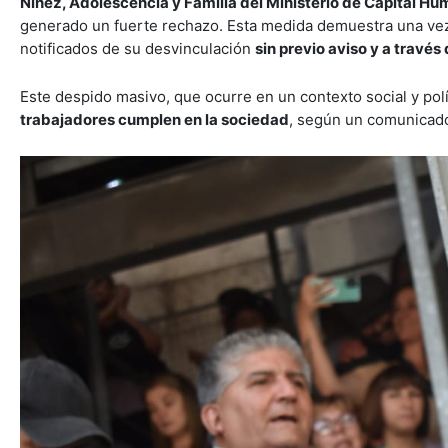
Niñez, Adolescencia y Familia del Ministerio de Capital H
generado un fuerte rechazo. Esta medida demuestra una ve
notificados de su desvinculación
sin previo aviso y a través
Este despido masivo, que ocurre en un contexto social y pol
trabajadores cumplen en la sociedad
, según un comunicado