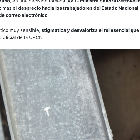
umano
, en una decisión tomada por la
ministra Sandra Pettovell
z más el
desprecio hacia los trabajadores del Estado Nacional
 de correo electrónico
.
ítico muy sensible,
stigmatiza y desvaloriza el rol esencial que 
 oficial de la UPCN.