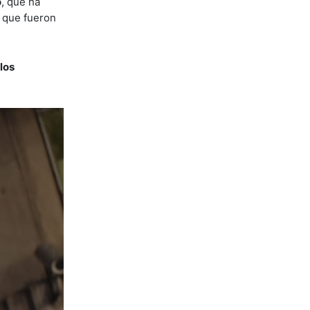
o
, que ha
, que fueron
los